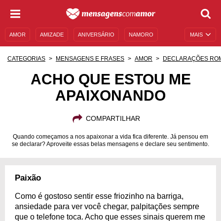
AMOR
AMIZADE
ANIVERSÁRIO
NAMORO
MAIS
SENTIMENTOS
LEGENDAS
DATAS ESPECIAIS
CATEGORIAS
MENSAGENS E FRASES
AMOR
DECLARAÇÕES RO
UNIVERSO FEMININO
AUTOAJUDA
DESCULPAS
ACHO QUE ESTOU ME
APAIXONANDO
MENSAGENS E FRASES
MENSAGENS DE ANIVERSÁRIO
ENTRETENIMENTO
FAMOSOS
BÍBLIA
COMPARTILHAR
Quando começamos a nos apaixonar a vida fica diferente. Já pensou em
se declarar? Aproveite essas belas mensagens e declare seu sentimento.
Paixão
Como é gostoso sentir esse friozinho na barriga,
ansiedade para ver você chegar, palpitações sempre
que o telefone toca. Acho que esses sinais querem me