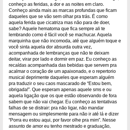
conheço as feridas, a dor e as noites em claro.
Conheço ainda mais as marcas profundas que ficam
daqueles que se vão sem olhar pra trás. É como
aquela ferida que cicatriza mas não para de doer,
sabe? Aquele hematoma que fica sempre ali te
lembrando como é fácil você se machucar. Aquela
marquinha que não incomoda, até que alguém toque e
você sinta aquela dor absurda outra vez,
acompanhada de lembranças que não te deixam
deitar, virar por lado e dormir em paz. Eu conheço as
recaídas acompanhada das bebidas que servem pra
acalmar o coração de um apaixonado, e o repertorio
musical deprimente daqueles que esperam alguém
pra traduzir o seu caos mascarado de “Estou bem,
obrigada!”. Que esperam apenas aquele sms e ou
aquela ligação que os que estão observando de fora
sabem que não vai chegar. Eu conheço as tentativas
falhas de se distrair: pra não ligar, não mandar
mensagem ou simplesmente para não ir até lá e dizer
“Porra eu estou aqui, por favor olhe pra mim”. Nesse
assunto de amor eu tenho mestrado e graduação,