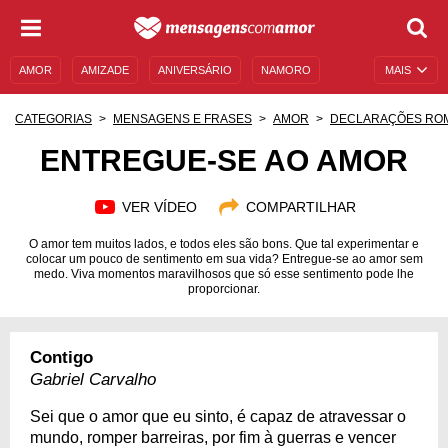
AMOR
AMIZADE
ANIVERSÁRIO
NAMORO
MAIS
SENTIMENTOS
LEGENDAS
DATAS ESPECIAIS
CATEGORIAS
MENSAGENS E FRASES
AMOR
DECLARAÇÕES RO
UNIVERSO FEMININO
AUTOAJUDA
DESCULPAS
ENTREGUE-SE AO AMOR
MENSAGENS E FRASES
MENSAGENS DE ANIVERSÁRIO
VER VÍDEO
COMPARTILHAR
ENTRETENIMENTO
FAMOSOS
BÍBLIA
O amor tem muitos lados, e todos eles são bons. Que tal experimentar e
colocar um pouco de sentimento em sua vida? Entregue-se ao amor sem
medo. Viva momentos maravilhosos que só esse sentimento pode lhe
proporcionar.
Contigo
Gabriel Carvalho
Sei que o amor que eu sinto, é capaz de atravessar o
mundo, romper barreiras, por fim à guerras e vencer