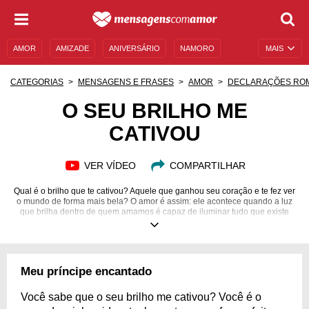
AMOR
AMIZADE
ANIVERSÁRIO
NAMORO
MAIS
SENTIMENTOS
LEGENDAS
DATAS ESPECIAIS
CATEGORIAS
MENSAGENS E FRASES
AMOR
DECLARAÇÕES RO
UNIVERSO FEMININO
AUTOAJUDA
DESCULPAS
O SEU BRILHO ME
CATIVOU
MENSAGENS E FRASES
MENSAGENS DE ANIVERSÁRIO
ENTRETENIMENTO
FAMOSOS
BÍBLIA
VER VÍDEO
COMPARTILHAR
Qual é o brilho que te cativou? Aquele que ganhou seu coração e te fez ver
o mundo de forma mais bela? O amor é assim: ele acontece quando a luz
que brilha dentro de quem amamos é capaz de iluminar tudo que existe
em nós. Esse brilho é feito de muitas coisas. Está no olhar que surge
quando a pessoa amada sorri. Está no seu coração bondoso. Está em sua
alma repleta de alegria. Está em seus gestos mais encantadores. Existem
inúmeras maneiras de brilhar, mas um coisa é certa: não há luz tão intensa
quanto aquela fortalecida pelo amor. Não meça palavras para falar desse
Meu príncipe encantado
sentimento tão resplandecente!
Você sabe que o seu brilho me cativou? Você é o