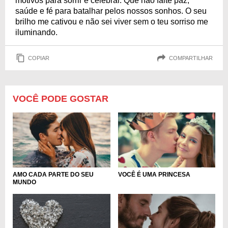
motivos para sorrir e celebrar. Que não falte paz,
saúde e fé para batalhar pelos nossos sonhos. O seu
brilho me cativou e não sei viver sem o teu sorriso me
iluminando.
COPIAR
COMPARTILHAR
VOCÊ PODE GOSTAR
AMO CADA PARTE DO SEU
VOCÊ É UMA PRINCESA
MUNDO