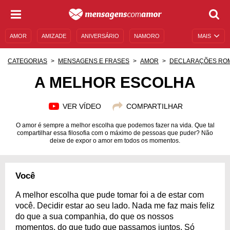
AMOR
AMIZADE
ANIVERSÁRIO
NAMORO
MAIS
SENTIMENTOS
LEGENDAS
DATAS ESPECIAIS
CATEGORIAS
MENSAGENS E FRASES
AMOR
DECLARAÇÕES RO
UNIVERSO FEMININO
AUTOAJUDA
DESCULPAS
A MELHOR ESCOLHA
MENSAGENS E FRASES
MENSAGENS DE ANIVERSÁRIO
VER VÍDEO
COMPARTILHAR
ENTRETENIMENTO
FAMOSOS
BÍBLIA
O amor é sempre a melhor escolha que podemos fazer na vida. Que tal
compartilhar essa filosofia com o máximo de pessoas que puder? Não
deixe de expor o amor em todos os momentos.
Você
A melhor escolha que pude tomar foi a de estar com
você. Decidir estar ao seu lado. Nada me faz mais feliz
do que a sua companhia, do que os nossos
momentos, do que tudo que passamos juntos. Só