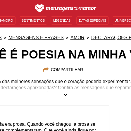
NAMORO
SENTIMENTOS
LEGENDAS
DATAS ESPECIAIS
UNIVERSO
MENSAGENS DE ANIVERSÁRIO
ENTRETENIMENTO
FAMOSOS
BÍBLIA
S
MENSAGENS E FRASES
AMOR
DECLARAÇÕES 
Ê É POESIA NA MINHA 
COMPARTILHAR
das melhores sensações que o coração poderia experimentar...
 declarações apaixonadas? Confira as mensagens que separa
você se entregar ao amor!
ida era prosa. Quando você chegou, a prosa se
s se complementaram. Que você ainda fique por