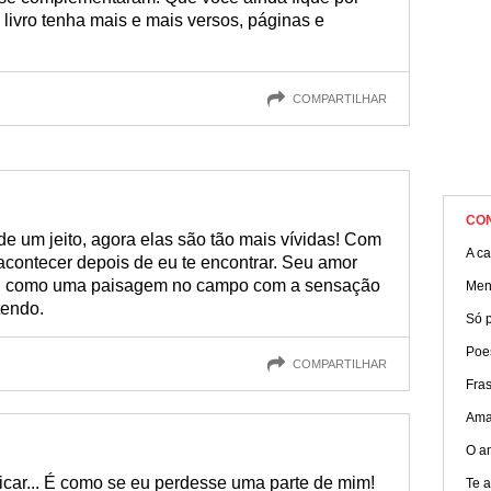
 livro tenha mais e mais versos, páginas e
COMPARTILHAR
CO
e um jeito, agora elas são tão mais vívidas! Com
A c
 acontecer depois de eu te encontrar. Seu amor
lo, como uma paisagem no campo com a sensação
Men
tendo.
Só p
Poe
COMPARTILHAR
Fras
Amar
O a
icar... É como se eu perdesse uma parte de mim!
Te 