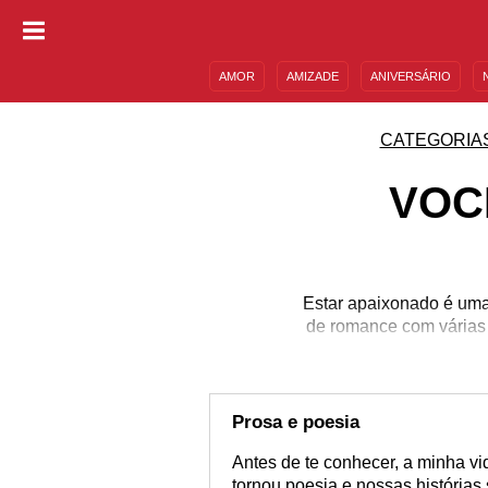
AMOR
AMIZADE
ANIVERSÁRIO
DESCULPAS
MENSAGENS E FRASES
CATEGORIA
VOC
Estar apaixonado é uma 
de romance com várias
Prosa e poesia
Antes de te conhecer, a minha v
tornou poesia e nossas história