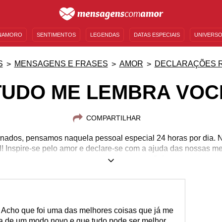
NAMORO
SENTIMENTOS
LEGENDAS
DATAS ESPECIAIS
UNIVERSO
MENSAGENS DE ANIVERSÁRIO
ENTRETENIMENTO
FAMOSOS
BÍBLIA
S
MENSAGENS E FRASES
AMOR
DECLARAÇÕES 
TUDO ME LEMBRA VOC
COMPARTILHAR
ados, pensamos naquela pessoal especial 24 horas por dia. Nã
! Inspire-se pelo amor e declare-se com a ajuda das nossas m
romance aqueça seu coração!
 Acho que foi uma das melhores coisas que já me
da de um modo novo e que tudo pode ser melhor,