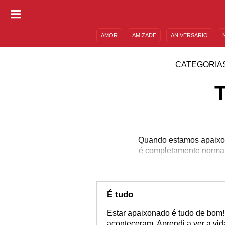
AMOR
AMIZADE
ANIVERSÁRIO
DESCULPAS
MENSAGENS E FRASES
CATEGORIA
Quando estamos apaixon
é completamente normal
É tudo
Estar apaixonado é tudo de bom!
aconteceram. Aprendi a ver a vi