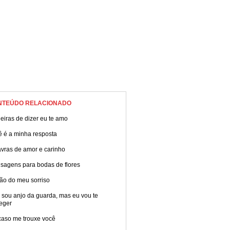
NTEÚDO RELACIONADO
iras de dizer eu te amo
ê é a minha resposta
avras de amor e carinho
sagens para bodas de flores
ão do meu sorriso
 sou anjo da guarda, mas eu vou te
eger
caso me trouxe você