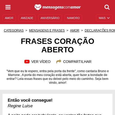
AMOR
AMIZADE
ANIVERSÁRIO
NAMORO
MAIS
SENTIMENTOS
LEGENDAS
DATAS ESPECIAIS
CATEGORIAS
MENSAGENS E FRASES
AMOR
DECLARAÇÕES RO
UNIVERSO FEMININO
AUTOAJUDA
DESCULPAS
FRASES CORAÇÃO
ABERTO
MENSAGENS E FRASES
MENSAGENS DE ANIVERSÁRIO
ENTRETENIMENTO
FAMOSOS
BÍBLIA
VER VÍDEO
COMPARTILHAR
"Vem que eu te espero, entra pela porta da frente", como cantaria Bruno e
Marrone.. A porta do meu coração está aberta, quer fazer a bondade de
entrar? Leia essas frases que eu deixei pelo meio do caminho. Seja bem
vindo, amor!
Então você consegue!
Regine Luise