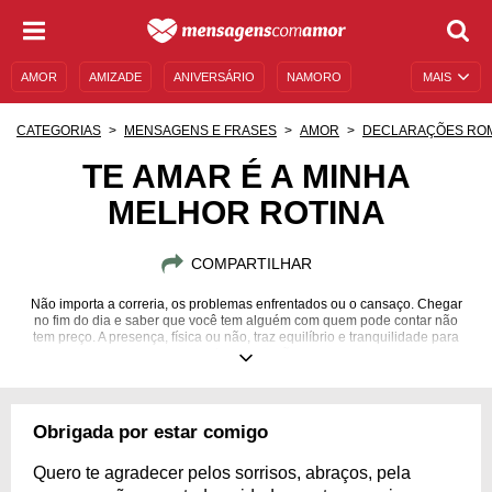
AMOR
AMIZADE
ANIVERSÁRIO
NAMORO
MAIS
SENTIMENTOS
LEGENDAS
DATAS ESPECIAIS
CATEGORIAS
MENSAGENS E FRASES
AMOR
DECLARAÇÕES RO
UNIVERSO FEMININO
AUTOAJUDA
DESCULPAS
TE AMAR É A MINHA
MELHOR ROTINA
MENSAGENS E FRASES
MENSAGENS DE ANIVERSÁRIO
ENTRETENIMENTO
FAMOSOS
BÍBLIA
COMPARTILHAR
Não importa a correria, os problemas enfrentados ou o cansaço. Chegar
no fim do dia e saber que você tem alguém com quem pode contar não
tem preço. A presença, física ou não, traz equilíbrio e tranquilidade para
qualquer coração.
Obrigada por estar comigo
Quero te agradecer pelos sorrisos, abraços, pela