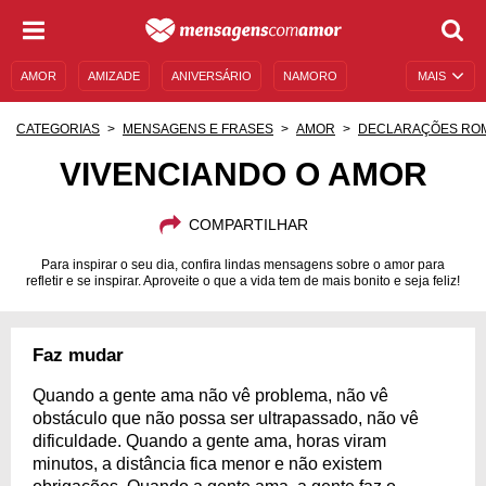
AMOR
AMIZADE
ANIVERSÁRIO
NAMORO
MAIS
SENTIMENTOS
LEGENDAS
DATAS ESPECIAIS
CATEGORIAS
MENSAGENS E FRASES
AMOR
DECLARAÇÕES RO
UNIVERSO FEMININO
AUTOAJUDA
DESCULPAS
VIVENCIANDO O AMOR
MENSAGENS E FRASES
MENSAGENS DE ANIVERSÁRIO
COMPARTILHAR
ENTRETENIMENTO
FAMOSOS
BÍBLIA
Para inspirar o seu dia, confira lindas mensagens sobre o amor para
refletir e se inspirar. Aproveite o que a vida tem de mais bonito e seja feliz!
Faz mudar
Quando a gente ama não vê problema, não vê
obstáculo que não possa ser ultrapassado, não vê
dificuldade. Quando a gente ama, horas viram
minutos, a distância fica menor e não existem