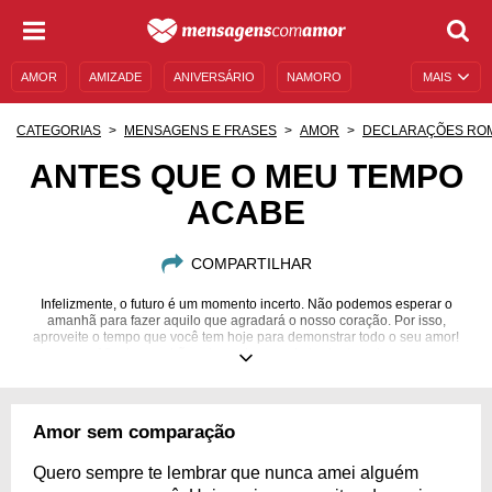
AMOR
AMIZADE
ANIVERSÁRIO
NAMORO
MAIS
SENTIMENTOS
LEGENDAS
DATAS ESPECIAIS
CATEGORIAS
MENSAGENS E FRASES
AMOR
DECLARAÇÕES RO
UNIVERSO FEMININO
AUTOAJUDA
DESCULPAS
ANTES QUE O MEU TEMPO
ACABE
MENSAGENS E FRASES
MENSAGENS DE ANIVERSÁRIO
ENTRETENIMENTO
FAMOSOS
BÍBLIA
COMPARTILHAR
Infelizmente, o futuro é um momento incerto. Não podemos esperar o
amanhã para fazer aquilo que agradará o nosso coração. Por isso,
aproveite o tempo que você tem hoje para demonstrar todo o seu amor!
Afinal, amanhã pode acabar sendo tarde demais...
Amor sem comparação
Quero sempre te lembrar que nunca amei alguém