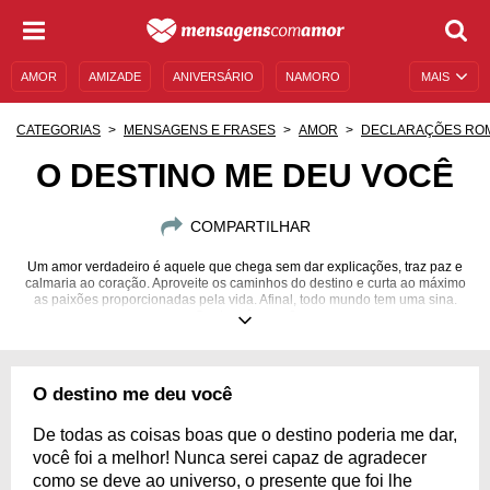
AMOR
AMIZADE
ANIVERSÁRIO
NAMORO
MAIS
SENTIMENTOS
LEGENDAS
DATAS ESPECIAIS
CATEGORIAS
MENSAGENS E FRASES
AMOR
DECLARAÇÕES RO
UNIVERSO FEMININO
AUTOAJUDA
DESCULPAS
O DESTINO ME DEU VOCÊ
MENSAGENS E FRASES
MENSAGENS DE ANIVERSÁRIO
COMPARTILHAR
ENTRETENIMENTO
FAMOSOS
BÍBLIA
Um amor verdadeiro é aquele que chega sem dar explicações, traz paz e
calmaria ao coração. Aproveite os caminhos do destino e curta ao máximo
as paixões proporcionadas pela vida. Afinal, todo mundo tem uma sina.
Qual será a sua?
O destino me deu você
De todas as coisas boas que o destino poderia me dar,
você foi a melhor! Nunca serei capaz de agradecer
como se deve ao universo, o presente que foi lhe