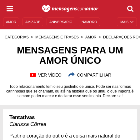
AMOR
AMIZADE
ANIVERSÁRIO
NAMORO
MAIS
SENTIMENTOS
LEGENDAS
DATAS ESPECIAIS
CATEGORIAS
MENSAGENS E FRASES
AMOR
DECLARAÇÕES RO
UNIVERSO FEMININO
AUTOAJUDA
DESCULPAS
MENSAGENS PARA UM
AMOR ÚNICO
MENSAGENS E FRASES
MENSAGENS DE ANIVERSÁRIO
ENTRETENIMENTO
FAMOSOS
BÍBLIA
VER VÍDEO
COMPARTILHAR
Todo relacionamento tem o seu gostinho de único. Pode ser nas formas
carinhosas que se chamam, ou até na história que os uniu, o que importa é
sempre poder marcar e declarar esse sentimento. Declare-se!
Tentativas
Clarissa Côrrea
Partir o coração do outro é a coisa mais natural do