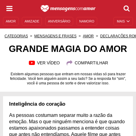
AMOR
AMIZADE
ANIVERSÁRIO
NAMORO
MAIS
SENTIMENTOS
LEGENDAS
DATAS ESPECIAIS
CATEGORIAS
MENSAGENS E FRASES
AMOR
DECLARAÇÕES RO
UNIVERSO FEMININO
AUTOAJUDA
DESCULPAS
GRANDE MAGIA DO AMOR
MENSAGENS E FRASES
MENSAGENS DE ANIVERSÁRIO
VER VÍDEO
COMPARTILHAR
ENTRETENIMENTO
FAMOSOS
BÍBLIA
Existem algumas pessoas que entram em nossas vidas só para trazer
felicidade. Você tem alguém assim a seu lado? Se a resposta foi “sim”,
você é uma pessoa de sorte e deve valorizar isso.
Inteligência do coração
As pessoas costumam separar muito a razão da
emoção. Mas o que ninguém menciona é que quando
estamos apaixonados passamos a entender coisas
que antes não entendíamos. Aquele filme que antes