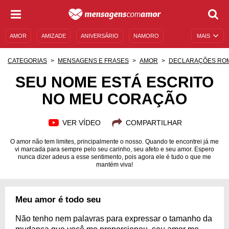
AMOR
AMIZADE
ANIVERSÁRIO
NAMORO
MAIS
SENTIMENTOS
LEGENDAS
DATAS ESPECIAIS
CATEGORIAS
MENSAGENS E FRASES
AMOR
DECLARAÇÕES RO
UNIVERSO FEMININO
AUTOAJUDA
DESCULPAS
SEU NOME ESTÁ ESCRITO
NO MEU CORAÇÃO
MENSAGENS E FRASES
MENSAGENS DE ANIVERSÁRIO
ENTRETENIMENTO
FAMOSOS
BÍBLIA
VER VÍDEO
COMPARTILHAR
O amor não tem limites, principalmente o nosso. Quando te encontrei já me
vi marcada para sempre pelo seu carinho, seu afeto e seu amor. Espero
nunca dizer adeus a esse sentimento, pois agora ele é tudo o que me
mantém viva!
Meu amor é todo seu
Não tenho nem palavras para expressar o tamanho da