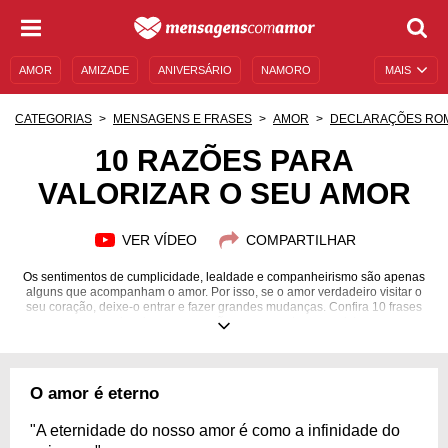
AMOR
AMIZADE
ANIVERSÁRIO
NAMORO
MAIS
SENTIMENTOS
LEGENDAS
DATAS ESPECIAIS
CATEGORIAS
MENSAGENS E FRASES
AMOR
DECLARAÇÕES RO
UNIVERSO FEMININO
AUTOAJUDA
DESCULPAS
10 RAZÕES PARA
VALORIZAR O SEU AMOR
MENSAGENS E FRASES
MENSAGENS DE ANIVERSÁRIO
ENTRETENIMENTO
FAMOSOS
BÍBLIA
VER VÍDEO
COMPARTILHAR
Os sentimentos de cumplicidade, lealdade e companheirismo são apenas
alguns que acompanham o amor. Por isso, se o amor verdadeiro visitar o
seu coração, deixe-o entrar e fazer grandes mudanças. Confira 10 frases
para inspirar seu coração a amar cada vez mais!
O amor é eterno
"A eternidade do nosso amor é como a infinidade do