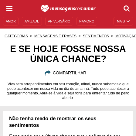
AMOR
AMIZADE
ANIVERSÁRIO
NAMORO
MAIS
SENTIMENTOS
LEGENDAS
DATAS ESPECIAIS
CATEGORIAS
MENSAGENS E FRASES
SENTIMENTOS
MOTIVAÇÃ
UNIVERSO FEMININO
AUTOAJUDA
DESCULPAS
E SE HOJE FOSSE NOSSA
ÚNICA CHANCE?
MENSAGENS E FRASES
MENSAGENS DE ANIVERSÁRIO
ENTRETENIMENTO
FAMOSOS
BÍBLIA
COMPARTILHAR
Viva sem arrependimentos em seu coração, afinal, nunca sabemos o que
pode acontecer em nossa vida no dia de amanhã. Tudo pode acontecer a
qualquer momento. Abra-se à vida e seja forte para enfrentar tudo de peito
aberto.
Não tenha medo de mostrar os seus
sentimentos