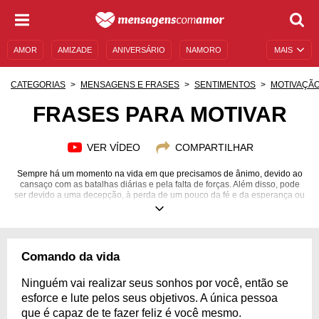
AMOR
AMIZADE
ANIVERSÁRIO
NAMORO
MAIS
SENTIMENTOS
LEGENDAS
DATAS ESPECIAIS
CATEGORIAS
MENSAGENS E FRASES
SENTIMENTOS
MOTIVAÇÃ
UNIVERSO FEMININO
AUTOAJUDA
DESCULPAS
FRASES PARA MOTIVAR
MENSAGENS E FRASES
MENSAGENS DE ANIVERSÁRIO
VER VÍDEO
COMPARTILHAR
ENTRETENIMENTO
FAMOSOS
BÍBLIA
Sempre há um momento na vida em que precisamos de ânimo, devido ao
cansaço com as batalhas diárias e pela falta de forças. Além disso, pode
ser devido a uma decepção, à perda de um pouco da fé e da esperança ou
por algo que não ocorreu como o desejado. Isso acontece conosco ou com
alguém que amamos e são nesses momentos que uma palavra de
incentivo faz muita diferença, pois desperta a motivação adormecida pelas
circunstâncias. Você pode produzir o entusiasmo necessário e reunir
forças para seguir adiante, em relação a si mesmo ou a alguém que esteja
Comando da vida
precisando. Encontre frases que vão motivar a proporcionar energia para
encarar os desafios e provoque os estímulos necessários para vencer.
Ninguém vai realizar seus sonhos por você, então se
esforce e lute pelos seus objetivos. A única pessoa
que é capaz de te fazer feliz é você mesmo.