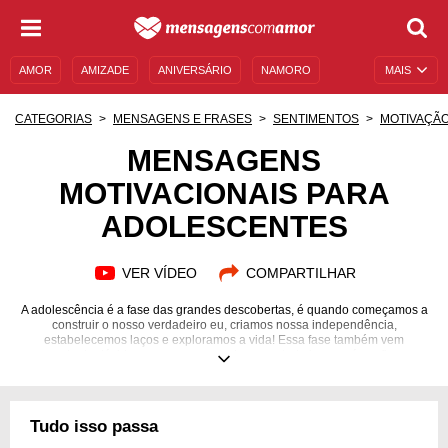
AMOR
AMIZADE
ANIVERSÁRIO
NAMORO
MAIS
SENTIMENTOS
LEGENDAS
DATAS ESPECIAIS
CATEGORIAS
MENSAGENS E FRASES
SENTIMENTOS
MOTIVAÇÃ
UNIVERSO FEMININO
AUTOAJUDA
DESCULPAS
MENSAGENS
MOTIVACIONAIS PARA
MENSAGENS E FRASES
MENSAGENS DE ANIVERSÁRIO
ADOLESCENTES
ENTRETENIMENTO
FAMOSOS
BÍBLIA
VER VÍDEO
COMPARTILHAR
A adolescência é a fase das grandes descobertas, é quando começamos a
construir o nosso verdadeiro eu, criamos nossa independência,
estabelecemos laços e exploramos a vida! Essa fase também vem
carregada de dúvidas, surpresas e medos, mas tudo isso será, no fim, uma
grande história para contar.
Tudo isso passa