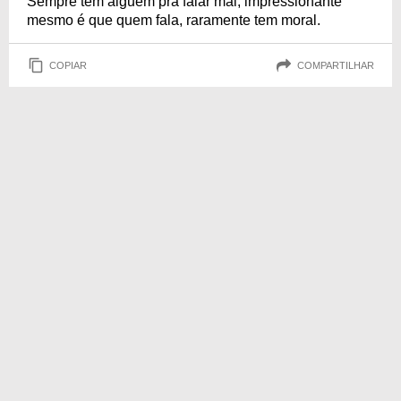
Sempre tem alguém pra falar mal, impressionante
mesmo é que quem fala, raramente tem moral.
COPIAR
COMPARTILHAR