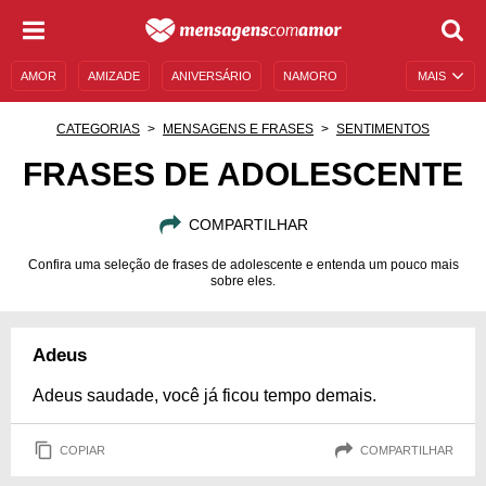
AMOR
AMIZADE
ANIVERSÁRIO
NAMORO
MAIS
SENTIMENTOS
LEGENDAS
DATAS ESPECIAIS
CATEGORIAS
MENSAGENS E FRASES
SENTIMENTOS
UNIVERSO FEMININO
AUTOAJUDA
DESCULPAS
FRASES DE ADOLESCENTE
MENSAGENS E FRASES
MENSAGENS DE ANIVERSÁRIO
COMPARTILHAR
ENTRETENIMENTO
FAMOSOS
BÍBLIA
Confira uma seleção de frases de adolescente e entenda um pouco mais
sobre eles.
Adeus
Adeus saudade, você já ficou tempo demais.
COPIAR
COMPARTILHAR