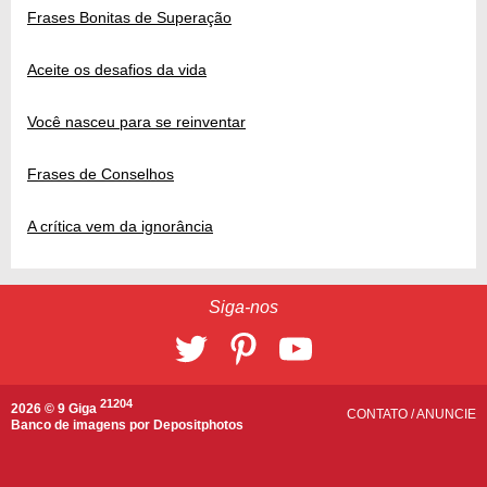
Frases Bonitas de Superação
Aceite os desafios da vida
Você nasceu para se reinventar
Frases de Conselhos
A crítica vem da ignorância
Siga-nos
21204
2026 © 9 Giga
CONTATO
/
ANUNCIE
Banco de imagens por
Depositphotos