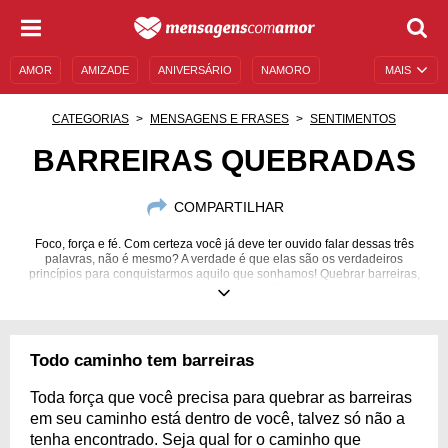
AMOR
AMIZADE
ANIVERSÁRIO
NAMORO
MAIS
SENTIMENTOS
LEGENDAS
DATAS ESPECIAIS
CATEGORIAS
MENSAGENS E FRASES
SENTIMENTOS
UNIVERSO FEMININO
AUTOAJUDA
DESCULPAS
BARREIRAS QUEBRADAS
MENSAGENS E FRASES
MENSAGENS DE ANIVERSÁRIO
COMPARTILHAR
ENTRETENIMENTO
FAMOSOS
BÍBLIA
Foco, força e fé. Com certeza você já deve ter ouvido falar dessas três
palavras, não é mesmo? A verdade é que elas são os verdadeiros
princípios para conquistarmos aquilo que sonhamos! Quebrar barreiras,
ultrapassar limites, manter-se forte... Tudo isso faz parte!
Todo caminho tem barreiras
Toda força que você precisa para quebrar as barreiras
em seu caminho está dentro de você, talvez só não a
tenha encontrado. Seja qual for o caminho que