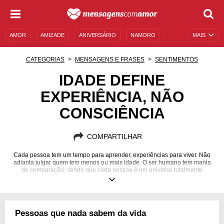
AMOR
AMIZADE
ANIVERSÁRIO
NAMORO
MAIS
SENTIMENTOS
LEGENDAS
DATAS ESPECIAIS
CATEGORIAS
MENSAGENS E FRASES
SENTIMENTOS
UNIVERSO FEMININO
AUTOAJUDA
DESCULPAS
IDADE DEFINE
EXPERIÊNCIA, NÃO
MENSAGENS E FRASES
MENSAGENS DE ANIVERSÁRIO
CONSCIÊNCIA
ENTRETENIMENTO
FAMOSOS
BÍBLIA
COMPARTILHAR
Cada pessoa tem um tempo para aprender, experiências para viver. Não
adianta julgar quem tem menos ou mais idade. O ser humano tem mania
de comparação, sendo que cada pessoa é um universo totalmente
diferente. Troque conhecimentos antes de criar juízos de valor.
Pessoas que nada sabem da vida