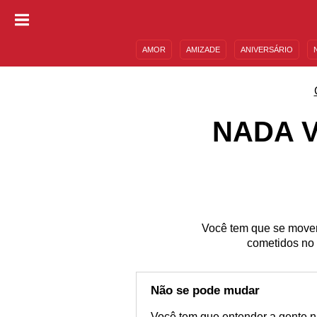
AMOR
AMIZADE
ANIVERSÁRIO
DESCULPAS
MENSAGENS E FRASES
NADA 
Você tem que se mover,
cometidos no 
Não se pode mudar
Você tem que entender a gente n