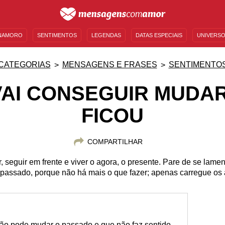
NAMORO
SENTIMENTOS
LEGENDAS
DATAS ESPECIAIS
UNIVERSO
MENSAGENS DE ANIVERSÁRIO
ENTRETENIMENTO
FAMOSOS
BÍBLIA
CATEGORIAS
MENSAGENS E FRASES
SENTIMENTO
VAI CONSEGUIR MUDAR
FICOU
COMPARTILHAR
 seguir em frente e viver o agora, o presente. Pare de se lament
passado, porque não há mais o que fazer; apenas carregue os
ão pode mudar o passado e que não faz sentido