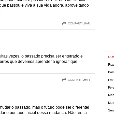
que passou e viva a sua vida agora, aproveitando
.
COMPARTILHAR
uitas vezes, o passado precisa ser enterrado e
CO
 erros que devemos aprender a ignorar, que
Fra
Bom
COMPARTILHAR
Fra
Fé e
Men
Mom
dar o passado, mas o futuro pode ser diferente!
Sen
ar o pontapé inicial dessa mudança. Não repita