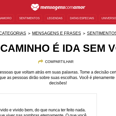
NAMORO
SENTIMENTOS
LEGENDAS
DATAS ESPECIAIS
UNIVERSO
MENSAGENS DE ANIVERSÁRIO
ENTRETENIMENTO
FAMOSOS
BÍBLIA
CATEGORIAS
MENSAGENS E FRASES
SENTIMENTO
CAMINHO É IDA SEM 
COMPARTILHAR
ssoas que voltam atrás em suas palavras. Tome a decisão cert
ue as pessoas dirão sobre suas escolhas. Você é plenamente
decisões!
ivido e vivido bem, do que nunca ter feito nada.
 que viver nas sombras eternamente. O que você