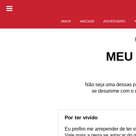
AMOR
AMIZADE
ANIVERSÁRIO
DESCULPAS
MENSAGENS E FRASES
MEU 
Não seja uma dessas pe
se desanime com o q
Por ter vivido
Eu prefiro me arrepender de ter v
Vale mais a pena se arriscar do