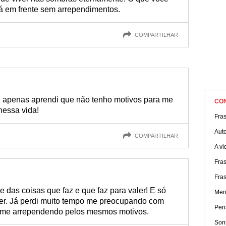
á em frente sem arrependimentos.
COMPARTILHAR
 apenas aprendi que não tenho motivos para me
CO
nessa vida!
Fra
Aut
COMPARTILHAR
A vi
Fra
Fras
das coisas que faz e que faz para valer! E só
Men
er. Já perdi muito tempo me preocupando com
Pen
 me arrependendo pelos mesmos motivos.
Sonh