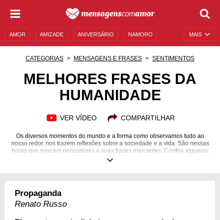
AMOR
AMIZADE
ANIVERSÁRIO
NAMORO
MAIS
SENTIMENTOS
LEGENDAS
DATAS ESPECIAIS
CATEGORIAS
MENSAGENS E FRASES
SENTIMENTOS
UNIVERSO FEMININO
AUTOAJUDA
DESCULPAS
MELHORES FRASES DA
HUMANIDADE
MENSAGENS E FRASES
MENSAGENS DE ANIVERSÁRIO
ENTRETENIMENTO
FAMOSOS
BÍBLIA
VER VÍDEO
COMPARTILHAR
Os diversos momentos do mundo e a forma como observamos tudo ao
nosso redor, nos trazem reflexões sobre a sociedade e a vida. São nessas
horas que nascem pensadores e suas frases marcantes. Confira algumas
delas e aprecie a beleza das palavras.
Propaganda
Renato Russo