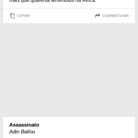
mais que quarenta terremotos na África.
COPIAR
COMPARTILHAR
Assassinato
Adin Ballou