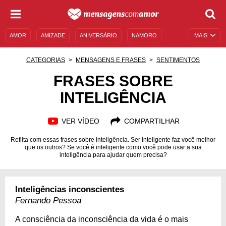
AMOR
AMIZADE
ANIVERSÁRIO
NAMORO
MAIS
SENTIMENTOS
LEGENDAS
DATAS ESPECIAIS
CATEGORIAS
MENSAGENS E FRASES
SENTIMENTOS
UNIVERSO FEMININO
AUTOAJUDA
DESCULPAS
FRASES SOBRE
INTELIGÊNCIA
MENSAGENS E FRASES
MENSAGENS DE ANIVERSÁRIO
ENTRETENIMENTO
FAMOSOS
BÍBLIA
VER VÍDEO
COMPARTILHAR
Reflita com essas frases sobre inteligência. Ser inteligente faz você melhor
que os outros? Se você é inteligente como você pode usar a sua
inteligência para ajudar quem precisa?
Inteligências inconscientes
Fernando Pessoa
A consciência da inconsciência da vida é o mais