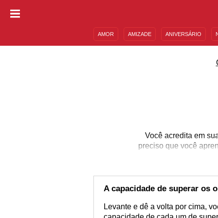
AMOR
AMIZADE
ANIVERSÁRIO
DESCULPAS
MENSAGENS E FRASES
Você acredita em sua
preciso que você apren
A capacidade de superar os 
Levante e dê a volta por cima, 
capacidade de cada um de superá