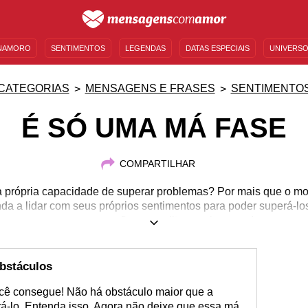
NAMORO
SENTIMENTOS
LEGENDAS
DATAS ESPECIAIS
UNIVERSO
MENSAGENS DE ANIVERSÁRIO
ENTRETENIMENTO
FAMOSOS
BÍBLIA
CATEGORIAS
MENSAGENS E FRASES
SENTIMENTO
É SÓ UMA MÁ FASE
COMPARTILHAR
 própria capacidade de superar problemas? Por mais que o mome
da a lidar com seus próprios sentimentos para poder superá-l
em seu coração e acredite em si mesmo!
obstáculos
você consegue! Não há obstáculo maior que a
-lo. Entenda isso. Agora não deixe que essa má