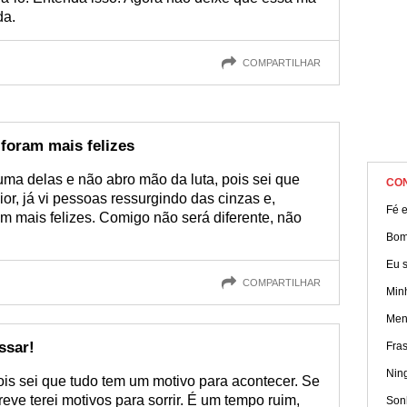
da.
COMPARTILHAR
foram mais felizes
ma delas e não abro mão da luta, pois sei que
CO
ior, já vi pessoas ressurgindo das cinzas e,
Fé e
m mais felizes. Comigo não será diferente, não
Bom
Eu s
COMPARTILHAR
Min
Men
ssar!
Fra
Nin
ois sei que tudo tem um motivo para acontecer. Se
eve terei motivos para sorrir. É um tempo ruim,
Sonh