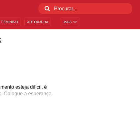
 FEMININO
AUTOAJUDA
MAIS
S
nto esteja difícil, é
os. Coloque a esperança