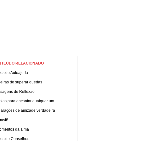
NTEÚDO RELACIONADO
ses de Autoajuda
eiras de superar quedas
sagens de Reflexão
sias para encantar qualquer um
larações de amizade verdadeira
astê
timentos da alma
ses de Conselhos