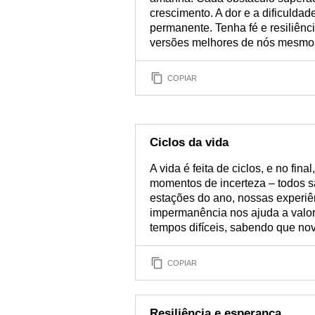
crescimento. A dor e a dificulda
permanente. Tenha fé e resiliênci
versões melhores de nós mesmo
COPIAR
Ciclos da vida
A vida é feita de ciclos, e no fina
momentos de incerteza – todos s
estações do ano, nossas experi
impermanência nos ajuda a valor
tempos difíceis, sabendo que n
COPIAR
Resiliência e esperança