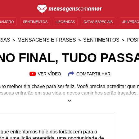
NAMORO
SENTIMENTOS
LEGENDAS
DATAS ESPECIAIS
UNIVERSO
MENSAGENS DE ANIVERSÁRIO
ENTRETENIMENTO
FAMOSOS
BÍBLIA
RIAS
MENSAGENS E FRASES
SENTIMENTOS
POSI
NO FINAL, TUDO PASS
VER VÍDEO
COMPARTILHAR
uro melhor é a chave para ser feliz. Você precisa acreditar que
essoas entrarão em sua vida e novos caminhos serão traçados
maneira de ver a vida!
s que enfrentamos hoje nos fortalecem para o
o é uma lição aprendida, uma oportunidade de