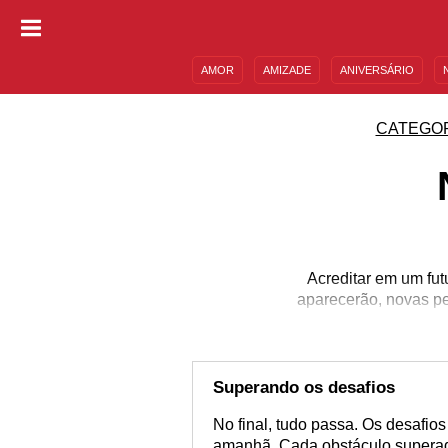
AMOR
AMIZADE
ANIVERSÁRIO
DESCULPAS
MENSAGENS E FRASES
CATEGO
Acreditar em um fut
aparecerão, novas p
Superando os desafios
No final, tudo passa. Os desafio
amanhã. Cada obstáculo superad