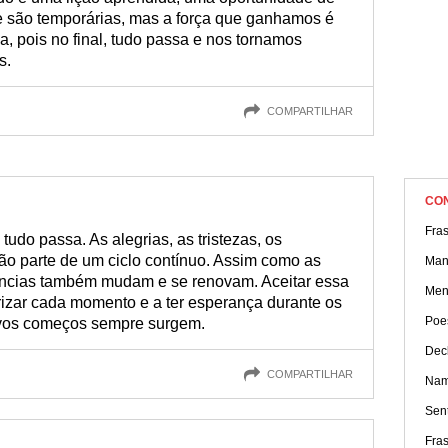
de são temporárias, mas a força que ganhamos é
a, pois no final, tudo passa e nos tornamos
s.
COMPARTILHAR
CO
Fra
l, tudo passa. As alegrias, as tristezas, os
ão parte de um ciclo contínuo. Assim como as
Man
ências também mudam e se renovam. Aceitar essa
Men
izar cada momento e a ter esperança durante os
Poe
ovos começos sempre surgem.
Dec
COMPARTILHAR
Nam
Sen
Fra