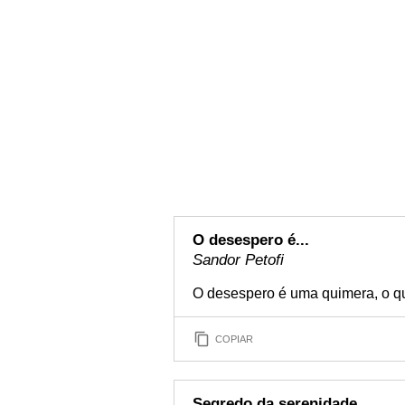
O desespero é...
Sandor Petofi
O desespero é uma quimera, o qu
COPIAR
Segredo da serenidade