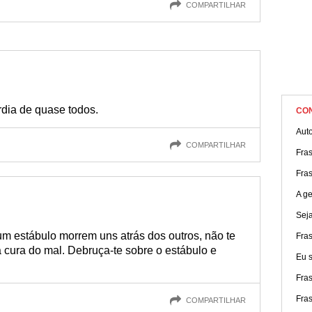
COMPARTILHAR
dia de quase todos.
CO
Aut
COMPARTILHAR
Fra
Fra
A g
Seja
 estábulo morrem uns atrás dos outros, não te
Fras
 cura do mal. Debruça-te sobre o estábulo e
Eu s
Fra
Fra
COMPARTILHAR