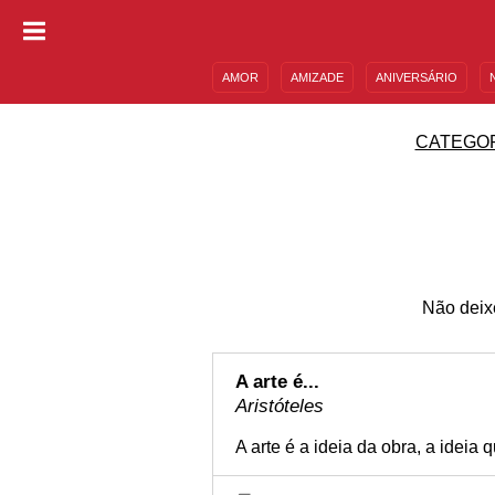
AMOR
AMIZADE
ANIVERSÁRIO
DESCULPAS
MENSAGENS E FRASES
CATEGO
Não deixe
A arte é...
Aristóteles
A arte é a ideia da obra, a ideia 