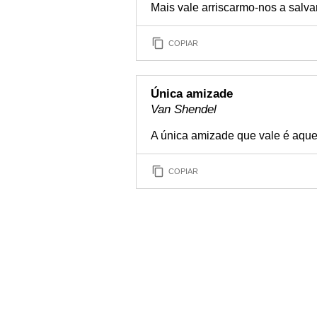
Mais vale arriscarmo-nos a salv
COPIAR
Única amizade
Van Shendel
A única amizade que vale é aqu
COPIAR