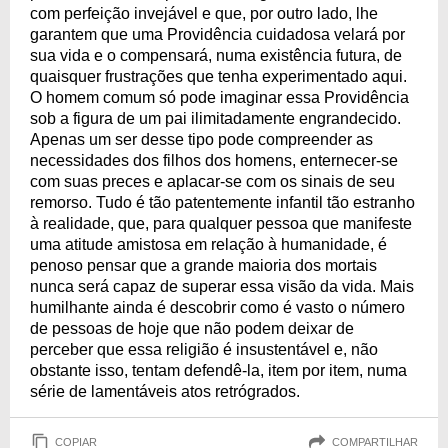
com perfeição invejável e que, por outro lado, lhe
garantem que uma Providência cuidadosa velará por
sua vida e o compensará, numa existência futura, de
quaisquer frustrações que tenha experimentado aqui.
O homem comum só pode imaginar essa Providência
sob a figura de um pai ilimitadamente engrandecido.
Apenas um ser desse tipo pode compreender as
necessidades dos filhos dos homens, enternecer-se
com suas preces e aplacar-se com os sinais de seu
remorso. Tudo é tão patentemente infantil tão estranho
à realidade, que, para qualquer pessoa que manifeste
uma atitude amistosa em relação à humanidade, é
penoso pensar que a grande maioria dos mortais
nunca será capaz de superar essa visão da vida. Mais
humilhante ainda é descobrir como é vasto o número
de pessoas de hoje que não podem deixar de
perceber que essa religião é insustentável e, não
obstante isso, tentam defendê-la, item por item, numa
série de lamentáveis atos retrógrados.
COPIAR
COMPARTILHAR