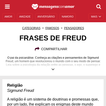
AMOR
AMIZADE
ANIVERSÁRIO
NAMORO
MAIS
SENTIMENTOS
LEGENDAS
DATAS ESPECIAIS
CATEGORIAS
FAMOSOS
PENSADORES
UNIVERSO FEMININO
AUTOAJUDA
DESCULPAS
FRASES DE FREUD
MENSAGENS E FRASES
MENSAGENS DE ANIVERSÁRIO
COMPARTILHAR
ENTRETENIMENTO
FAMOSOS
BÍBLIA
O pai da psicanálise. Conheça as citações e pensamentos de Sigmund
Freud, um homem que revolucionou o mundo com o seu modo de pensar.
Leia sobre a psicologia da relação entre as pessoas, o ego, o superego e
diversas teorias e ideias.
06/05/1856
23/09/1939
Religião
Sigmund Freud
A religião é um sistema de doutrinas e promessas que,
por um lado, lhe explicam os enigmas deste mundo