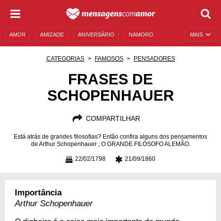
AMOR
AMIZADE
ANIVERSÁRIO
NAMORO
MAIS
SENTIMENTOS
LEGENDAS
DATAS ESPECIAIS
CATEGORIAS
FAMOSOS
PENSADORES
UNIVERSO FEMININO
AUTOAJUDA
DESCULPAS
FRASES DE
SCHOPENHAUER
MENSAGENS E FRASES
MENSAGENS DE ANIVERSÁRIO
ENTRETENIMENTO
FAMOSOS
BÍBLIA
COMPARTILHAR
Está atrás de grandes filosofias? Então confira alguns dos pensamentos
de Arthur Schopenhauer , O GRANDE FILÓSOFO ALEMÃO.
22/02/1798
21/09/1860
Importância
Arthur Schopenhauer