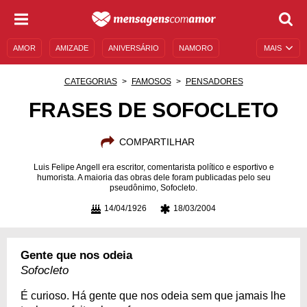
AMOR
AMIZADE
ANIVERSÁRIO
NAMORO
MAIS
SENTIMENTOS
LEGENDAS
DATAS ESPECIAIS
CATEGORIAS
FAMOSOS
PENSADORES
UNIVERSO FEMININO
AUTOAJUDA
DESCULPAS
FRASES DE SOFOCLETO
MENSAGENS E FRASES
MENSAGENS DE ANIVERSÁRIO
COMPARTILHAR
ENTRETENIMENTO
FAMOSOS
BÍBLIA
Luis Felipe Angell era escritor, comentarista político e esportivo e
humorista. A maioria das obras dele foram publicadas pelo seu
pseudônimo, Sofocleto.
14/04/1926
18/03/2004
Gente que nos odeia
Sofocleto
É curioso. Há gente que nos odeia sem que jamais lhe