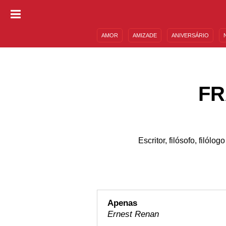
AMOR
AMIZADE
ANIVERSÁRIO
DESCULPAS
MENSAGENS E FRASES
FR
Escritor, filósofo, filó
Apenas
Ernest Renan