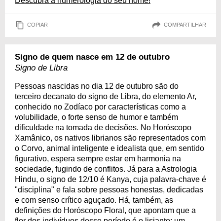
Descubra a numerologia do seu nome!
COPIAR
COMPARTILHAR
Signo de quem nasce em 12 de outubro
Signo de Libra
Pessoas nascidas no dia 12 de outubro são do
terceiro decanato do signo de Libra, do elemento Ar,
conhecido no Zodíaco por características como a
volubilidade, o forte senso de humor e também
dificuldade na tomada de decisões. No Horóscopo
Xamânico, os nativos librianos são representados com
o Corvo, animal inteligente e idealista que, em sentido
figurativo, espera sempre estar em harmonia na
sociedade, fugindo de conflitos. Já para a Astrologia
Hindu, o signo de 12/10 é Kanya, cuja palavra-chave é
"disciplina" e fala sobre pessoas honestas, dedicadas
e com senso crítico aguçado. Há, também, as
definições do Horóscopo Floral, que apontam que a
flor dos indivíduos desse período é o lisianto: um