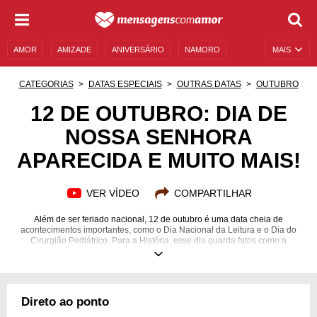
AMOR
AMIZADE
ANIVERSÁRIO
NAMORO
MAIS
SENTIMENTOS
LEGENDAS
DATAS ESPECIAIS
CATEGORIAS
DATAS ESPECIAIS
OUTRAS DATAS
OUTUBRO
UNIVERSO FEMININO
AUTOAJUDA
DESCULPAS
12 DE OUTUBRO: DIA DE
NOSSA SENHORA
MENSAGENS E FRASES
MENSAGENS DE ANIVERSÁRIO
APARECIDA E MUITO MAIS!
ENTRETENIMENTO
FAMOSOS
BÍBLIA
VER VÍDEO
COMPARTILHAR
Além de ser feriado nacional, 12 de outubro é uma data cheia de
acontecimentos importantes, como o Dia Nacional da Leitura e o Dia do
Cirurgião Pediátrico. Para a História, esse dia guarda fatos como a
fundação do Banco do Brasil e a inauguração do Monumento do Cristo
Redentor, no Rio de Janeiro. Além disso, essa é a data de nascimento de
personalidades como Fúlvio Stefanini e Cláudia Abreu. Se você conhece
mais alguém que celebra o aniversário em 12/10, venha ler sobre a
personalidade astrológica dessa pessoa e aproveite para enviar
Direto ao ponto
mensagens personalizadas de parabéns. Esses conteúdos e muito mais
você encontra na nossa página completa sobre a data. Confira!