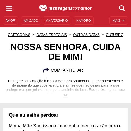
AMOR
AMIZADE
ANIVERSÁRIO
NAMORO
MAIS
SENTIMENTOS
LEGENDAS
DATAS ESPECIAIS
CATEGORIAS
DATAS ESPECIAIS
OUTRAS DATAS
OUTUBRO
UNIVERSO FEMININO
AUTOAJUDA
DESCULPAS
NOSSA SENHORA, CUIDA
DE MIM!
MENSAGENS E FRASES
MENSAGENS DE ANIVERSÁRIO
ENTRETENIMENTO
FAMOSOS
BÍBLIA
COMPARTILHAR
Entregue seu coração à Nossa Senhora Aparecida, independentemente
do momento que você vive. Ela é a mãe que não desampara, a que
protege e a que guia sempre pelo caminho do bem. Essa presença em sua
vida dá certeza de que a fé vale a pena, porque sempre haverá luz.
Que eu saiba perdoar
Minha Mãe Santíssima, mantenha meu coração puro e