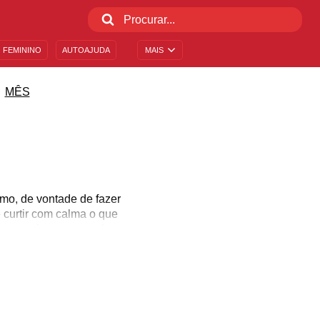
 FEMININO
AUTOAJUDA
MAIS
MÊS
mo, de vontade de fazer
e curtir com calma o que
s pequeninos que enchem
 doces ou travessuras e o
o universo do folclore
al, mas nossas frases de