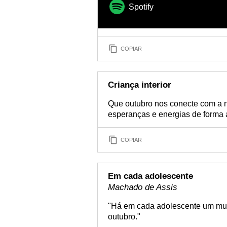
Spotify
COPIAR
Criança interior
Que outubro nos conecte com a n
esperanças e energias de forma a
COPIAR
Em cada adolescente
Machado de Assis
"Há em cada adolescente um mun
outubro."