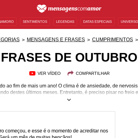
NAMORO
SENTIMENTOS
LEGENDAS
DATAS ESPECIAIS
UNIVERSO
MENSAGENS DE ANIVERSÁRIO
ENTRETENIMENTO
FAMOSOS
BÍBLIA
EGORIAS
MENSAGENS E FRASES
CUMPRIMENTOS
FRASES DE OUTUBRO
VER VÍDEO
COMPARTILHAR
 ao fim de mais um ano! O clima é de ansiedade, de nervosis
do destes últimos meses. Entretanto, é preciso pisar no freio 
. Só em outubro temos o Dia das Crianças, para homenagear o
alloween, para tirar a fantasia do armário e sair por aí pedindo
ltecer a cultura do nosso país e inserir a sociedade no fantástic
ta e um dias pode parecer pouco para aproveitar tanta coisa leg
outubro lhe provarão o contrário. Confira!
bro começou, e esse é o momento de acreditar nos
. Será um mês de muitas bençãos!