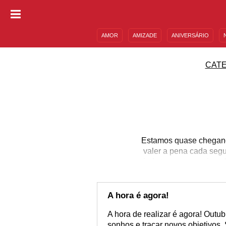
AMOR
AMIZADE
ANIVERSÁRIO
DESCULPAS
MENSAGENS E FRASES
CAT
Estamos quase chegando
valer a pena cada segun
ainda temos para viver
nossos dias de amor, o H
Dia do Saci, para ena
brasileiro. Apenas trin
A hora é agora!
A hora de realizar é agora! Outu
sonhos e traçar novos objetivos