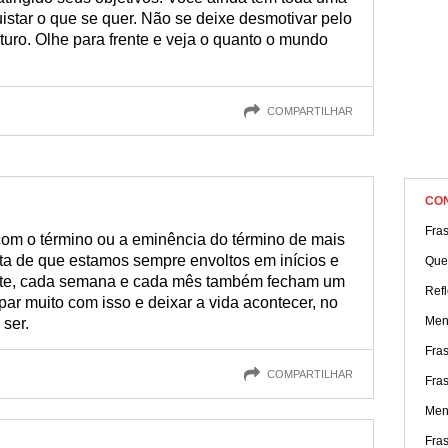
uistar o que se quer. Não se deixe desmotivar pelo
uro. Olhe para frente e veja o quanto o mundo
COMPARTILHAR
CO
Fra
om o término ou a eminência do término de mais
a de que estamos sempre envoltos em inícios e
Que
ante, cada semana e cada mês também fecham um
Refl
par muito com isso e deixar a vida acontecer, no
Men
 ser.
Fras
COMPARTILHAR
Fra
Men
Fras