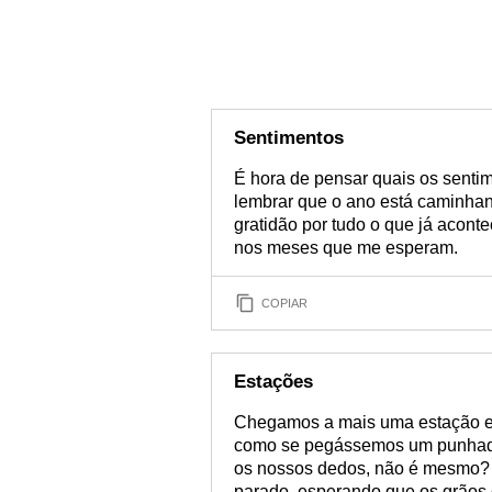
Sentimentos
É hora de pensar quais os senti
lembrar que o ano está caminhand
gratidão por tudo o que já acont
nos meses que me esperam.
COPIAR
Estações
Chegamos a mais uma estação e 
como se pegássemos um punhado 
os nossos dedos, não é mesmo? O
parado, esperando que os grãos 