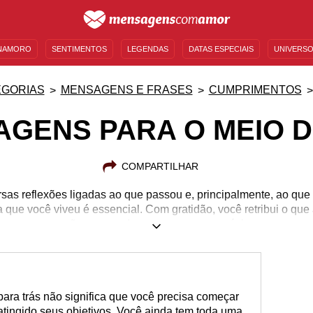
NAMORO
SENTIMENTOS
LEGENDAS
DATAS ESPECIAIS
UNIVERSO
MENSAGENS DE ANIVERSÁRIO
ENTRETENIMENTO
FAMOSOS
BÍBLIA
EGORIAS
MENSAGENS E FRASES
CUMPRIMENTOS
GENS PARA O MEIO 
COMPARTILHAR
sas reflexões ligadas ao que passou e, principalmente, ao que e
 que você viveu é essencial. Com gratidão, você retribui o que a
com o coração preparado para encarar os próximos meses.
ara trás não significa que você precisa começar
atingido seus objetivos. Você ainda tem toda uma