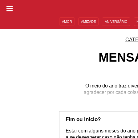
AMOR
AMIZADE
ANIVERSÁRIO
DESCULPAS
MENSAGENS E FRASES
CAT
MENSA
O meio do ano traz diver
agradecer por cada coisa
Fim ou início?
Estar com alguns meses do ano p
a se desesperar caso não tenha 