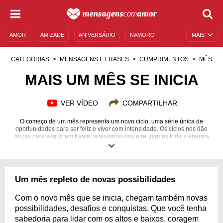
AMOR
AMIZADE
ANIVERSÁRIO
NAMORO
MAIS
SENTIMENTOS
LEGENDAS
DATAS ESPECIAIS
CATEGORIAS
MENSAGENS E FRASES
CUMPRIMENTOS
MÊS
UNIVERSO FEMININO
AUTOAJUDA
DESCULPAS
MAIS UM MÊS SE INICIA
MENSAGENS E FRASES
MENSAGENS DE ANIVERSÁRIO
VER VÍDEO
COMPARTILHAR
ENTRETENIMENTO
FAMOSOS
BÍBLIA
O começo de um mês representa um novo ciclo, uma série única de
oportunidades para ser feliz e viver com intensidade. Os ciclos nos dão
forças para seguir em frente, renovarmo-nos e reunirmos toda a energia
positiva contra os obstáculos do cotidiano. Hoje, mais do que nunca,
encontre sua motivação para alcançar cada objetivo. Organize suas ideias
e ações e planeje seu mês de forma a alcançar o sucesso do corpo, da
mente e da alma. Mais um mês se inicia, permita-se encarar esse
momento com alegria e determinação, confira estas mensagens
Um mês repleto de novas possibilidades
motivadoras e compartilhe com seus amigos esse empurrãozinho para
dias melhores.
Com o novo mês que se inicia, chegam também novas
possibilidades, desafios e conquistas. Que você tenha
sabedoria para lidar com os altos e baixos, coragem