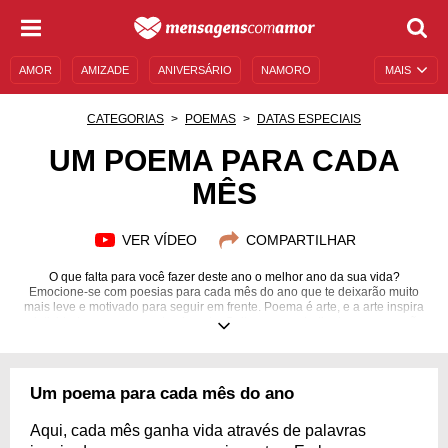
AMOR
AMIZADE
ANIVERSÁRIO
NAMORO
MAIS
SENTIMENTOS
LEGENDAS
DATAS ESPECIAIS
CATEGORIAS
POEMAS
DATAS ESPECIAIS
UNIVERSO FEMININO
AUTOAJUDA
DESCULPAS
UM POEMA PARA CADA
MÊS
MENSAGENS E FRASES
MENSAGENS DE ANIVERSÁRIO
ENTRETENIMENTO
FAMOSOS
BÍBLIA
VER VÍDEO
COMPARTILHAR
O que falta para você fazer deste ano o melhor ano da sua vida?
Emocione-se com poesias para cada mês do ano que te deixarão muito
mais leve e motivado para seguir em frente. Poema é arte, e a arte inspira
criatividade e agrega conhecimento. O ritmo e a melodia dos poemas são
o toque de mestre que fazem com que a obra seja tão especial e tão
apropriada em diversas situações. Tenha certeza de que um bom poema
pode fazer toda a diferença no seu dia, no seu mês ou no seu ano! Confira
abaixo uma compilação de poemas especiais para cada mês do ano,
Um poema para cada mês do ano
carregue as mensagens deles consigo sempre, e compartilhe com as
pessoas que você ama!
Aqui, cada mês ganha vida através de palavras