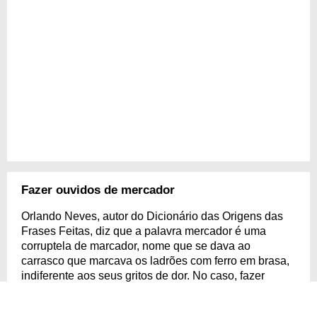
Fazer ouvidos de mercador
Orlando Neves, autor do Dicionário das Origens das
Frases Feitas, diz que a palavra mercador é uma
corruptela de marcador, nome que se dava ao
carrasco que marcava os ladrões com ferro em brasa,
indiferente aos seus gritos de dor. No caso, fazer
ouvidos de mercador é uma alusão a atitude desse
algoz, sempre surdo às súplicas de suas vítimas.