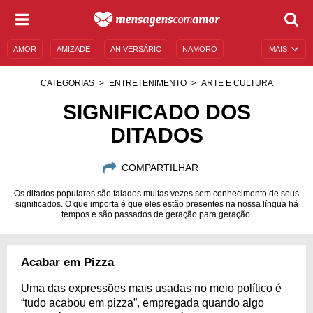
AMOR
AMIZADE
ANIVERSÁRIO
NAMORO
MAIS
SENTIMENTOS
LEGENDAS
DATAS ESPECIAIS
CATEGORIAS
ENTRETENIMENTO
ARTE E CULTURA
UNIVERSO FEMININO
AUTOAJUDA
DESCULPAS
SIGNIFICADO DOS
DITADOS
MENSAGENS E FRASES
MENSAGENS DE ANIVERSÁRIO
ENTRETENIMENTO
FAMOSOS
BÍBLIA
COMPARTILHAR
Os ditados populares são falados muitas vezes sem conhecimento de seus
significados. O que importa é que eles estão presentes na nossa língua há
tempos e são passados de geração para geração.
Acabar em Pizza
Uma das expressões mais usadas no meio político é
“tudo acabou em pizza”, empregada quando algo