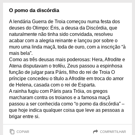
O pomo da discórdia
A lendária Guerra de Troia começou numa festa dos
deuses do Olimpo: Éris, a deusa da Discórdia, que
naturalmente não tinha sido convidada, resolveu
acabar com a alegria reinante e lançou por sobre o
muro uma linda maçã, toda de ouro, com a inscrição “à
mais bela”.
Como as três deusas mais poderosas: Hera, Afrodite e
Atena disputavam o troféu, Zeus passou a espinhosa
função de julgar para Páris, filho do rei de Troia O
príncipe concedeu o título a Afrodite em troca do amor
de Helena, casada com o rei de Esparta.
A rainha fugiu com Páris para Tróia, os gregos
marcharam contra os troianos e a famosa maçã
passou a ser conhecida como “o pomo da discórdia” –
que hoje indica qualquer coisa que leve as pessoas a
brigar entre si.
COPIAR
COMPARTILHAR