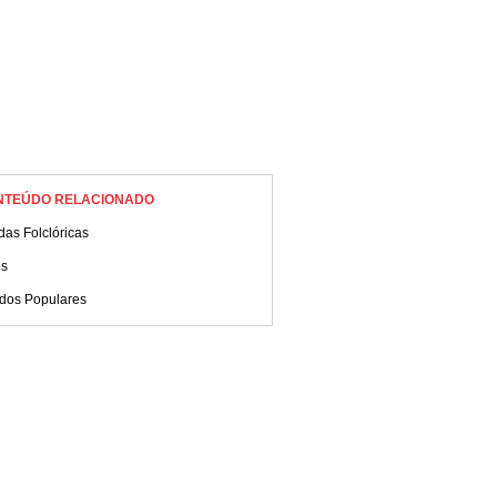
NTEÚDO RELACIONADO
as Folclóricas
os
ados Populares