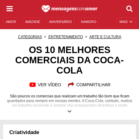
AMOR
AMIZADE
ANIVERSÁRIO
NAMORO
MAIS
SENTIMENTOS
LEGENDAS
DATAS ESPECIAIS
CATEGORIAS
ENTRETENIMENTO
ARTE E CULTURA
UNIVERSO FEMININO
AUTOAJUDA
DESCULPAS
OS 10 MELHORES
COMERCIAIS DA COCA-
MENSAGENS E FRASES
MENSAGENS DE ANIVERSÁRIO
COLA
ENTRETENIMENTO
FAMOSOS
BÍBLIA
VER VÍDEO
COMPARTILHAR
São poucos os comercias que realizam um trabalho tão bom que ficam
guardados para sempre em nossas mentes. A Coca-Cola, contudo, realiza
um trabalho excelente e sempre cria propagandas divertidas e muito
criativas que não caem no esquecimento facilmente. Relembre 10
momentos dessa trajetória!
Criatividade