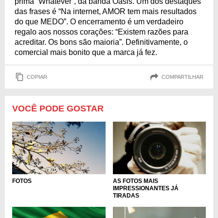
prima “Whatever”, da banda Oasis. Um dos destaques
das frases é “Na internet, AMOR tem mais resultados
do que MEDO”. O encerramento é um verdadeiro
regalo aos nossos corações: “Existem razões para
acreditar. Os bons são maioria”. Definitivamente, o
comercial mais bonito que a marca já fez.
COPIAR
COMPARTILHAR
VOCÊ PODE GOSTAR
FOTOS
AS FOTOS MAIS
IMPRESSIONANTES JÁ
TIRADAS