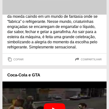
Mais um show de animação feito pela marca. Nesse
comercial, um rapaz coloca a moeda na máquina de
Coca-Cola e, nesse momento, mostra-se a trajetória
da moeda caindo em um mundo de fantasia onde se
“fabrica” o refrigerante. Nesse mundo, criaturinhas
engraçadas se encarregam de engarrafar o líquido,
dar sabor, fechar e gelar a garrafinha. Ao sair para a
esteira da máquina, é feita uma grande celebração,
simbolizando a alegria do momento da escolha pelo
refrigerante. Simplesmente sensacional.
COPIAR
COMPARTILHAR
Coca-Cola e GTA