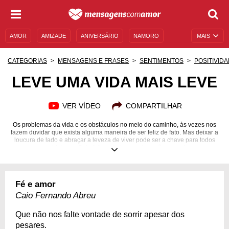
AMOR
AMIZADE
ANIVERSÁRIO
NAMORO
MAIS
SENTIMENTOS
LEGENDAS
DATAS ESPECIAIS
CATEGORIAS
MENSAGENS E FRASES
SENTIMENTOS
POSITIVID
UNIVERSO FEMININO
AUTOAJUDA
DESCULPAS
LEVE UMA VIDA MAIS LEVE
MENSAGENS E FRASES
MENSAGENS DE ANIVERSÁRIO
VER VÍDEO
COMPARTILHAR
ENTRETENIMENTO
FAMOSOS
BÍBLIA
Os problemas da vida e os obstáculos no meio do caminho, às vezes nos
fazem duvidar que exista alguma maneira de ser feliz de fato. Mas deixar a
loucura de lado e abraçar a leveza de viver pode ser a chave para todos
as tristezas. Seja feliz, seja leve, seja você mesmo!
Fé e amor
Caio Fernando Abreu
Que não nos falte vontade de sorrir apesar dos
pesares.