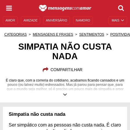
AMOR
AMIZADE
ANIVERSÁRIO
NAMORO
MAIS
SENTIMENTOS
LEGENDAS
DATAS ESPECIAIS
CATEGORIAS
MENSAGENS E FRASES
SENTIMENTOS
POSITIVID
UNIVERSO FEMININO
AUTOAJUDA
DESCULPAS
SIMPATIA NÃO CUSTA
NADA
MENSAGENS E FRASES
MENSAGENS DE ANIVERSÁRIO
ENTRETENIMENTO
FAMOSOS
BÍBLIA
COMPARTILHAR
É claro que, com a correria do cotidiano, acabamos ficando cansados e um
pouco (ou talvez muito) estressados. Mas já parou para pensar que, para
que o mundo seja melhor, só é preciso um pouco mais de simpatia e amor
no coração de cada um?
Simpatia não custa nada
Ser simpático com as pessoas não custa nada. É claro