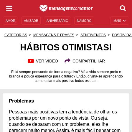
AMOR
AMIZADE
ANIVERSÁRIO
NAMORO
MAIS
SENTIMENTOS
LEGENDAS
DATAS ESPECIAIS
CATEGORIAS
MENSAGENS E FRASES
SENTIMENTOS
POSITIVID
UNIVERSO FEMININO
AUTOAJUDA
DESCULPAS
HÁBITOS OTIMISTAS!
MENSAGENS E FRASES
MENSAGENS DE ANIVERSÁRIO
VER VÍDEO
COMPARTILHAR
ENTRETENIMENTO
FAMOSOS
BÍBLIA
Está sempre pensando de forma negativa? Vê a vida sempre preta e
branca e pouca esperança para o futuro? Então, divirta-se aprendendo
como estar mais positivo todos os dias.
Problemas
Pessoas mais positivas tem a tendência de olhar os
problemas por um novo ponto de vista. Ou seja,
quando se deparam com um problema, eles lhe
parecem muito menor. Assim, é mais fácil pensar com