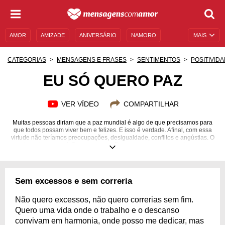
AMOR
AMIZADE
ANIVERSÁRIO
NAMORO
MAIS
SENTIMENTOS
LEGENDAS
DATAS ESPECIAIS
CATEGORIAS
MENSAGENS E FRASES
SENTIMENTOS
POSITIVID
UNIVERSO FEMININO
AUTOAJUDA
DESCULPAS
EU SÓ QUERO PAZ
MENSAGENS E FRASES
MENSAGENS DE ANIVERSÁRIO
VER VÍDEO
COMPARTILHAR
ENTRETENIMENTO
FAMOSOS
BÍBLIA
Muitas pessoas diriam que a paz mundial é algo de que precisamos para
que todos possam viver bem e felizes. E isso é verdade. Afinal, com essa
virtude não teríamos preocupações, desigualdade, conflitos e angústias. O
sentimento de paz é tão poderoso e tão transformador que podemos nos
renovar por meio dele. Então, se você está precisando de um frescor na
sua vida, não tenha medo de dizer "Eu só quero paz". Para te inspirar a
cultivar esse sentimento, preparamos mensagens que vão te iluminar e te
acolher. Represente o seu maior desejo com as palavras certas, de forma
Sem excessos e sem correria
a ter uma vida plena e satisfatória!
Não quero excessos, não quero correrias sem fim.
Quero uma vida onde o trabalho e o descanso
convivam em harmonia, onde posso me dedicar, mas