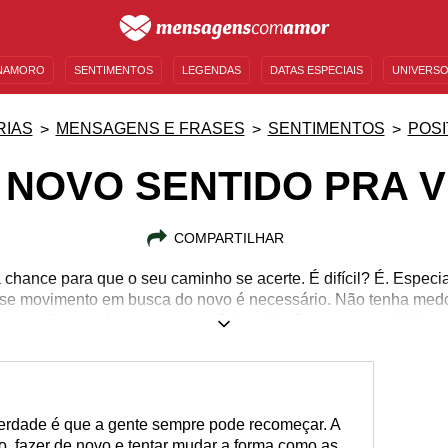
NAMORO
SENTIMENTOS
LEGENDAS
DATAS ESPECIAIS
UNIVERSO
MENSAGENS DE ANIVERSÁRIO
ENTRETENIMENTO
FAMOSOS
BÍBLIA
RIAS
MENSAGENS E FRASES
SENTIMENTOS
POSI
 NOVO SENTIDO PRA V
COMPARTILHAR
 chance para que o seu caminho se acerte. É difícil? É. Espec
esse movimento em busca do novo é necessário. Não tenha medo 
melhorar a forma como você vive. Você merece ser feliz!
 verdade é que a gente sempre pode recomeçar. A
o, fazer de novo e tentar mudar a forma como as