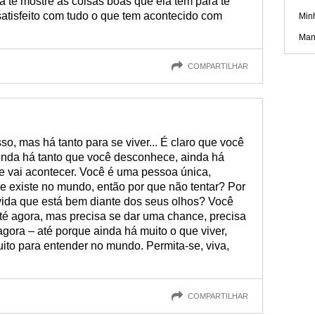
a te mostre as coisas boas que ela tem para te
e satisfeito com tudo o que tem acontecido com
Min
Man
COMPARTILHAR
so, mas há tanto para se viver... É claro que você
ainda há tanto que você desconhece, ainda há
que vai acontecer. Você é uma pessoa única,
e existe no mundo, então por que não tentar? Por
ida que está bem diante dos seus olhos? Você
té agora, mas precisa se dar uma chance, precisa
 agora – até porque ainda há muito o que viver,
uito para entender no mundo. Permita-se, viva,
COMPARTILHAR