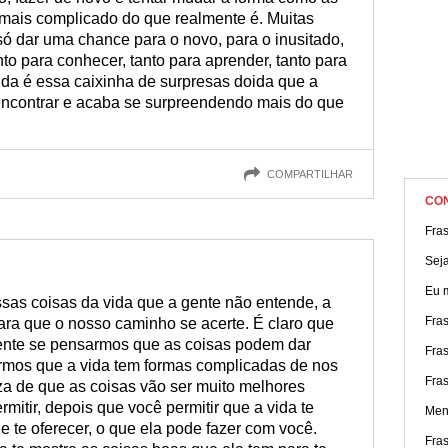
 mais complicado do que realmente é. Muitas
 só dar uma chance para o novo, para o inusitado,
nto para conhecer, tanto para aprender, tanto para
ida é essa caixinha de surpresas doida que a
encontrar e acaba se surpreendendo mais do que
COMPARTILHAR
CO
Fra
Seja
Eu 
as coisas da vida que a gente não entende, a
Fra
ra que o nosso caminho se acerte. É claro que
lmente se pensarmos que as coisas podem dar
Fras
rmos que a vida tem formas complicadas de nos
Fras
za de que as coisas vão ser muito melhores
mitir, depois que você permitir que a vida te
Men
 te oferecer, o que ela pode fazer com você.
Fra