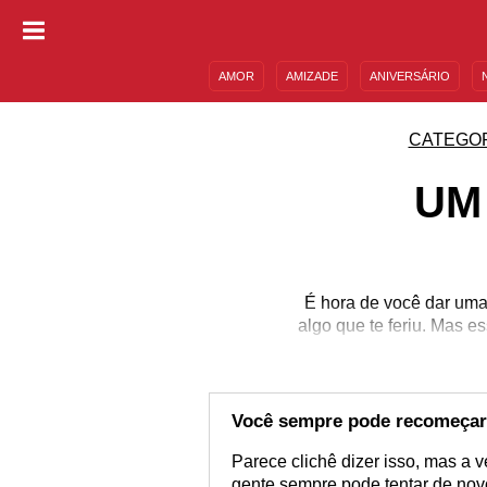
AMOR
AMIZADE
ANIVERSÁRIO
DESCULPAS
MENSAGENS E FRASES
CATEGO
UM
É hora de você dar uma
algo que te feriu. Mas 
Você sempre pode recomeçar
Parece clichê dizer isso, mas a
gente sempre pode tentar de nov