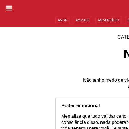
AMOR
AMIZADE
ANIVERSÁRIO
DESCULPAS
MENSAGENS E FRASES
CAT
Não tenho medo de viv
Poder emocional
Mentalize que tudo vai dar certo, 
consciência disso, nada poderá t
vida separou para você. Levante