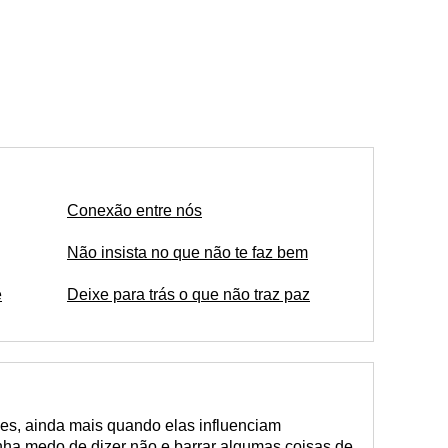
Conexão entre nós
Não insista no que não te faz bem
e
Deixe para trás o que não traz paz
es, ainda mais quando elas influenciam
nha medo de dizer não e barrar algumas coisas de