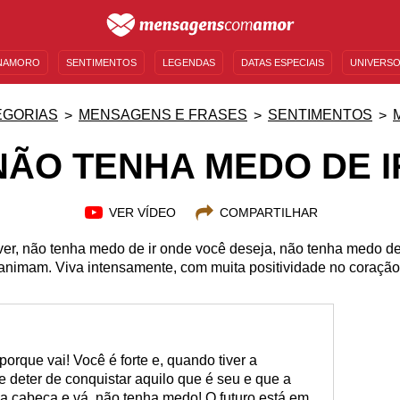
NAMORO
SENTIMENTOS
LEGENDAS
DATAS ESPECIAIS
UNIVERSO
MENSAGENS DE ANIVERSÁRIO
ENTRETENIMENTO
FAMOSOS
BÍBLIA
EGORIAS
MENSAGENS E FRASES
SENTIMENTOS
NÃO TENHA MEDO DE I
VER VÍDEO
COMPARTILHAR
er, não tenha medo de ir onde você deseja, não tenha medo de 
animam. Viva intensamente, com muita positividade no coração
porque vai! Você é forte e, quando tiver a
e deter de conquistar aquilo que é seu e que a
 a cabeça e vá, não tenha medo! O futuro está em