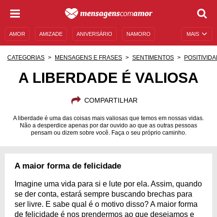
AMOR
AMIZADE
ANIVERSÁRIO
NAMORO
MAIS
SENTIMENTOS
LEGENDAS
DATAS ESPECIAIS
CATEGORIAS
MENSAGENS E FRASES
SENTIMENTOS
POSITIVID
UNIVERSO FEMININO
AUTOAJUDA
DESCULPAS
A LIBERDADE É VALIOSA
MENSAGENS E FRASES
MENSAGENS DE ANIVERSÁRIO
COMPARTILHAR
ENTRETENIMENTO
FAMOSOS
BÍBLIA
A liberdade é uma das coisas mais valiosas que temos em nossas vidas.
Não a desperdice apenas por dar ouvido ao que as outras pessoas
pensam ou dizem sobre você. Faça o seu próprio caminho.
A maior forma de felicidade
Imagine uma vida para si e lute por ela. Assim, quando
se der conta, estará sempre buscando brechas para
ser livre. E sabe qual é o motivo disso? A maior forma
de felicidade é nos prendermos ao que desejamos e