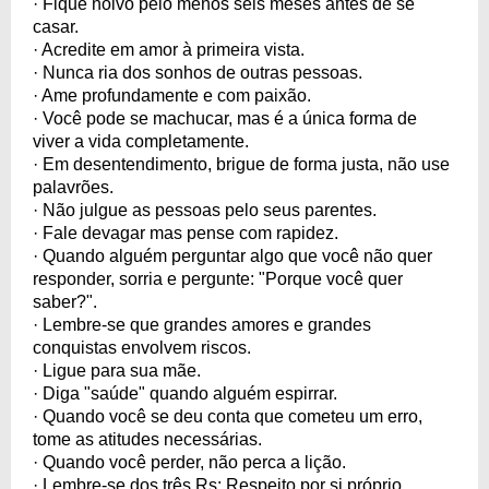
· Fique noivo pelo menos seis meses antes de se
casar.
· Acredite em amor à primeira vista.
· Nunca ria dos sonhos de outras pessoas.
· Ame profundamente e com paixão.
· Você pode se machucar, mas é a única forma de
viver a vida completamente.
· Em desentendimento, brigue de forma justa, não use
palavrões.
· Não julgue as pessoas pelo seus parentes.
· Fale devagar mas pense com rapidez.
· Quando alguém perguntar algo que você não quer
responder, sorria e pergunte: "Porque você quer
saber?".
· Lembre-se que grandes amores e grandes
conquistas envolvem riscos.
· Ligue para sua mãe.
· Diga "saúde" quando alguém espirrar.
· Quando você se deu conta que cometeu um erro,
tome as atitudes necessárias.
· Quando você perder, não perca a lição.
· Lembre-se dos três Rs: Respeito por si próprio,