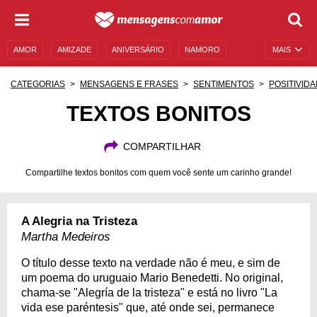
AMOR
AMIZADE
ANIVERSÁRIO
NAMORO
MAIS
SENTIMENTOS
LEGENDAS
DATAS ESPECIAIS
CATEGORIAS
MENSAGENS E FRASES
SENTIMENTOS
POSITIVID
UNIVERSO FEMININO
AUTOAJUDA
DESCULPAS
TEXTOS BONITOS
MENSAGENS E FRASES
MENSAGENS DE ANIVERSÁRIO
COMPARTILHAR
ENTRETENIMENTO
FAMOSOS
BÍBLIA
Compartilhe textos bonitos com quem você sente um carinho grande!
A Alegria na Tristeza
Martha Medeiros
O título desse texto na verdade não é meu, e sim de
um poema do uruguaio Mario Benedetti. No original,
chama-se "Alegría de la tristeza" e está no livro "La
vida ese paréntesis" que, até onde sei, permanece