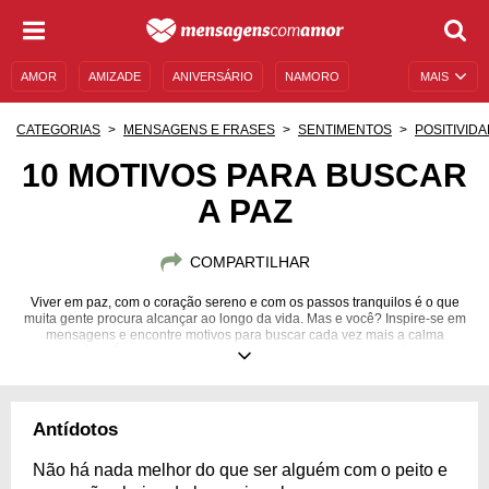
AMOR
AMIZADE
ANIVERSÁRIO
NAMORO
MAIS
SENTIMENTOS
LEGENDAS
DATAS ESPECIAIS
CATEGORIAS
MENSAGENS E FRASES
SENTIMENTOS
POSITIVID
UNIVERSO FEMININO
AUTOAJUDA
DESCULPAS
10 MOTIVOS PARA BUSCAR
A PAZ
MENSAGENS E FRASES
MENSAGENS DE ANIVERSÁRIO
ENTRETENIMENTO
FAMOSOS
BÍBLIA
COMPARTILHAR
Viver em paz, com o coração sereno e com os passos tranquilos é o que
muita gente procura alcançar ao longo da vida. Mas e você? Inspire-se em
mensagens e encontre motivos para buscar cada vez mais a calma
necessária. É muito melhor caminhar lado a lado com o que é suave.
Antídotos
Não há nada melhor do que ser alguém com o peito e